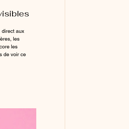
visibles
 direct aux 
ères, les 
core les 
s de voir ce 