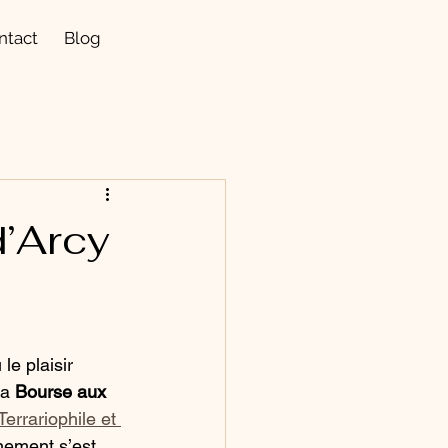
ntact
Blog
d’Arcy
u le plaisir 
la 
Bourse aux 
errariophile et 
énement s’est 