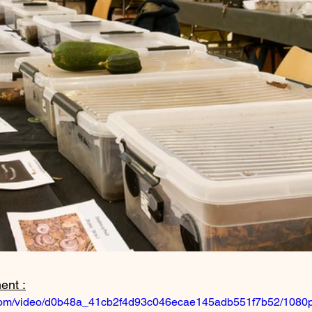
ent :
ic.com/video/d0b48a_41cb2f4d93c046ecae145adb551f7b52/1080p