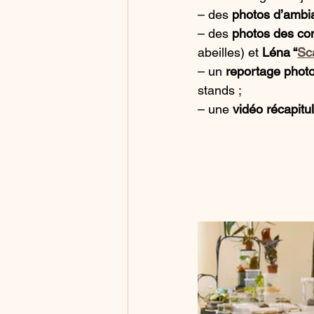
– des 
photos d’ambi
– des 
photos des co
abeilles) et 
Léna “
Sc
– un 
reportage photo
stands ;
– une 
vidéo récapitul