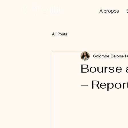
À propos
All Posts
Colombe Delons
1
Bourse 
– Repor