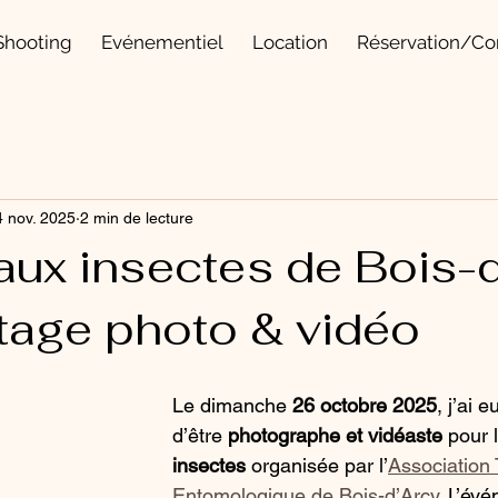
Shooting
Evénementiel
Location
Réservation/Co
4 nov. 2025
2 min de lecture
aux insectes de Bois-
tage photo & vidéo
Le dimanche 
26 octobre 2025
, j’ai e
d’être 
photographe et vidéaste
 pour 
insectes
 organisée par l’
Association T
Entomologique de Bois-d’Arcy
. L’év