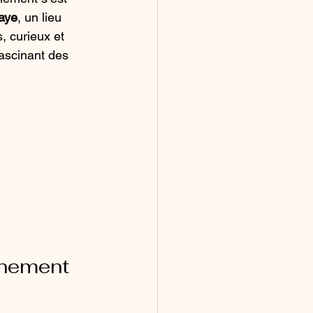
laye
, un lieu 
, curieux et 
ascinant des 
énement