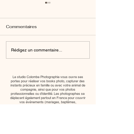
Commentaires
Vidéo de présentation
Le regard de P
Rédigez un commentaire...
comédien et
l’acceptation d
mannequin à Paris : une
Témoignage p
nouvelle offre au studio
autour du Pityr
Le studio Colombe Photographie vous ouvre ses
Colombe Photographie
Versicolor
portes pour réaliser vos books photo, capturer des
instants précieux en famille ou avec votre animal de
compagnie, ainsi que pour vos photos
professionnelles ou d'identité. Les photographes se
déplacent également partout en France pour couvrir
vos événements (mariages, baptêmes,
anniversaires...).
Adresse :
18 Rue Pierre, Marcel, 94250 Gentilly
Horaires :
du lundi au dimanche, de 8h à 20h
sur
rendez-vous
.
Me contacter :
06 59 67 16 38
-
colombe.photographie@gmail.com