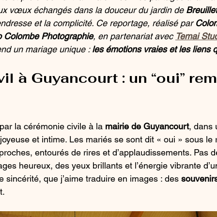
aux vœux échangés dans la douceur du jardin de 
Breuille
tendresse et la complicité. Ce reportage, réalisé par 
Colo
o Colombe Photographie
, en partenariat avec 
Temai Stu
rend un mariage unique : 
les émotions vraies et les liens 
il à Guyancourt : un “oui” rem
ar la cérémonie civile à la 
mairie de Guyancourt
, dans 
joyeuse et intime. Les mariés se sont dit « oui » sous le 
s proches, entourés de rires et d’applaudissements. Pas 
ages heureux, des yeux brillants et l’énergie vibrante d’un
te sincérité, que j’aime traduire en images : des 
souvenirs
t.