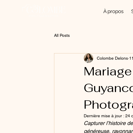
À propos
All Posts
Colombe Delons
11
Mariage 
Guyancou
Photogr
Dernière mise à jour :
24 o
Capturer l’histoire de
généreuse, rayonnant