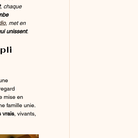
t
, chaque 
mbe 
dio
, met en 
qui unissent
.
pli 
une 
regard 
de mise en 
e famille unie. 
 vrais
, vivants, 