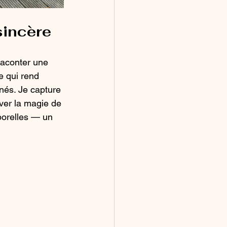
sincère
raconter une 
ce qui rend 
nés. Je capture 
rver la magie de 
porelles — un 