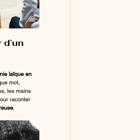
 d’un 
ie laïque en 
que mot, 
s, les mains 
pour raconter 
ureuse
.