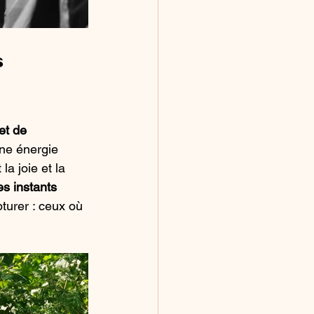
 
et de 
une énergie 
a joie et la 
es instants 
turer : ceux où 