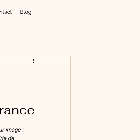
ntact
Blog
France
ur image : 
rie de 