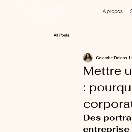
À propos
All Posts
Colombe Delons
14
Mettre u
: pourqu
corpora
Des portra
entreprise