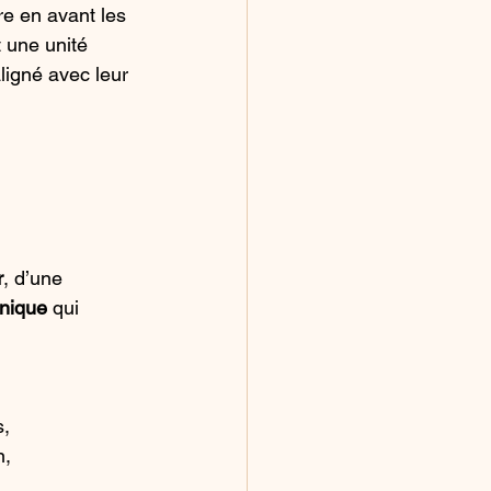
re en avant les 
 une unité 
ligné avec leur 
r
, d’une 
hnique
 qui 
s,
n,