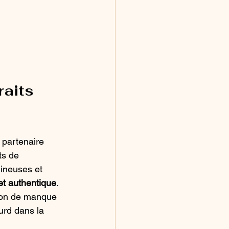
aits 
 partenaire 
ts de 
ineuses et 
et authentique
. 
sion de manque 
ourd dans la 