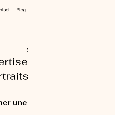
ntact
Blog
ertise
traits
ner une 