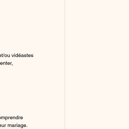
et/ou vidéastes 
enter, 
comprendre 
eur mariage.