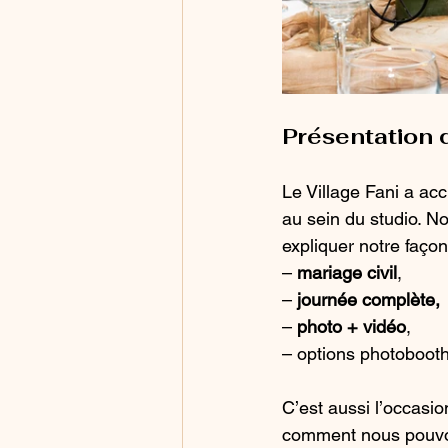
Présentation d
Le Village Fani a acc
au sein du studio. N
expliquer notre façon
– 
mariage civil
,
– 
journée complète,
– 
photo + vidéo
,
– options photobooth
C’est aussi l’occasi
comment nous pouvon