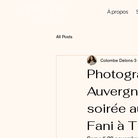
À propos
All Posts
Colombe Delons
3
Photogr
Auvergn
soirée 
Fani à T