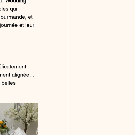
au 
Wedding 
les qui 
gourmande, et 
journée et leur 
élicatement 
ement alignée… 
 belles 