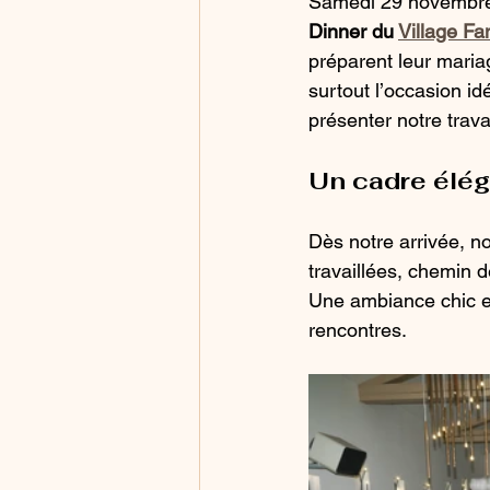
Samedi 29 novembre, 
Dinner du 
Village Fa
préparent leur maria
surtout l’occasion id
présenter notre trava
Un cadre éléga
Dès notre arrivée, n
travaillées, chemin 
Une ambiance chic et
rencontres.