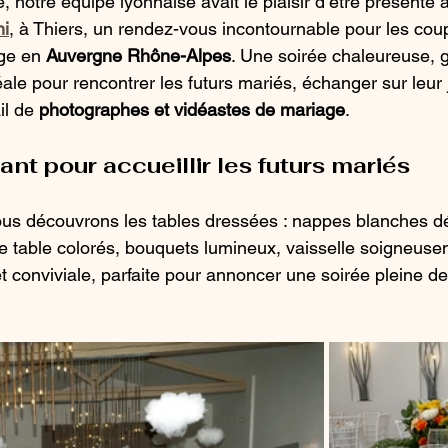
notre équipe lyonnaise avait le plaisir d’être présente 
ni
, à Thiers, un rendez-vous incontournable pour les coup
ge en 
Auvergne Rhône-Alpes
. Une soirée chaleureuse, 
éale pour rencontrer les futurs mariés, échanger sur leur 
il de 
photographes et vidéastes de mariage
.
nt pour accueillir les futurs mariés
ous découvrons les tables dressées : nappes blanches d
de table colorés, bouquets lumineux, vaisselle soigneus
 conviviale, parfaite pour annoncer une soirée pleine de