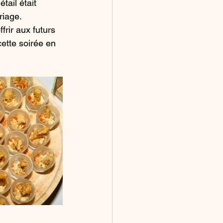
ail était 
riage.
rir aux futurs 
cette soirée en 