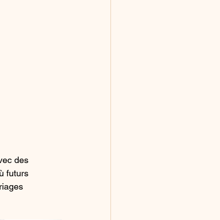
vec des 
ù futurs 
riages 