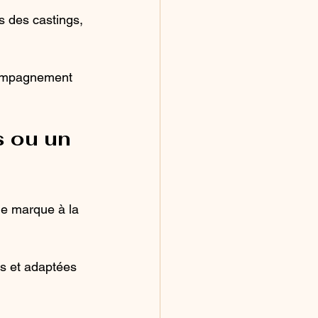
s des castings,
ccompagnement 
 ou un 
ne marque à la 
s et adaptées 