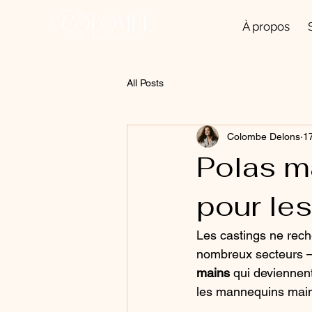
À propos
All Posts
Colombe Delons
17
Polas ma
pour le
Les castings ne rec
nombreux secteurs — 
mains
 qui deviennen
les mannequins main