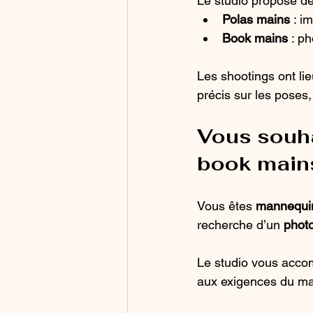
Le studio propose de
Polas mains 
: i
Book mains
 : p
Les shootings ont li
précis sur les poses,
Vous souha
book main
Vous êtes 
mannequi
recherche d’un 
phot
Le studio vous accom
aux exigences du ma