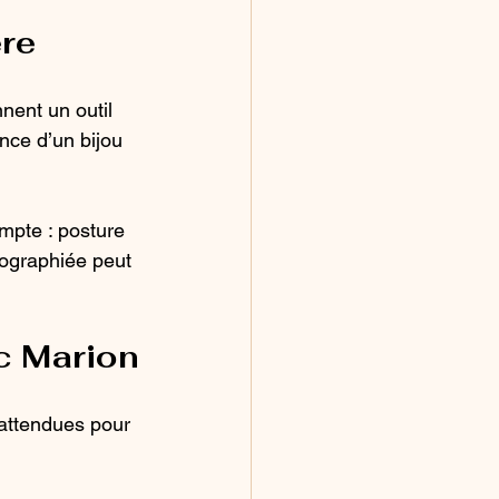
ère
nent un outil 
nce d’un bijou 
mpte : posture 
tographiée peut 
c Marion
 attendues pour 