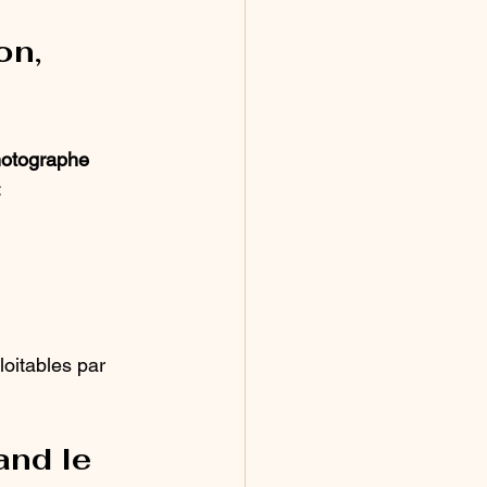
n, 
otographe 
:
oitables par 
nd le 