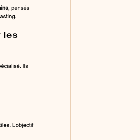
ins
, pensés 
asting.
 les 
cialisé. Ils 
es. L’objectif 