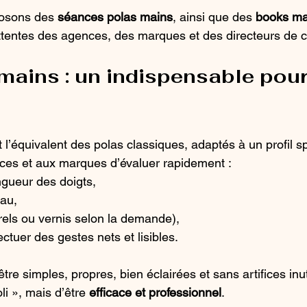
posons des 
séances polas mains
, ainsi que des 
books ma
tentes des agences, des marques et des directeurs de c
mains : un indispensable pour
t l’équivalent des polas classiques, adaptés à un profil spé
ces et aux marques d’évaluer rapidement :
ongueur des doigts,
eau,
rels ou vernis selon la demande),
ectuer des gestes nets et lisibles.
re simples, propres, bien éclairées et sans artifices inutil
oli », mais d’être 
efficace et professionnel
.