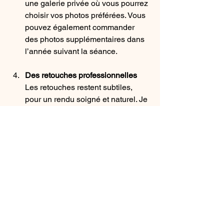
une galerie privée où vous pourrez 
choisir vos photos préférées. Vous 
pouvez également commander 
des photos supplémentaires dans 
l’année suivant la séance.
Des retouches professionnelles
Les retouches restent subtiles, 
pour un rendu soigné et naturel. Je 
m’assure que chaque détail met en 
valeur votre personnalité et votre 
professionnalisme.
Prêt à investir dans votre 
image professionnelle ?
Réservez dès aujourd’hui votre séance 
photo au studio à Gentilly ou dans la 