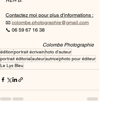
RER B.
Contactez moi pour plus d'informations :
📧 
colombe.photographie@gmail.com
📞 06 59 67 16 38
Colombe Photographie
édition
portrait écrivain
hoto d'auteur
portrait éditorial
auteur
autrice
photo pour éditeur
Le Lys Bleu
Voir tout
Posts récents