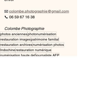
📧 
colombe.photographie@gmail.com
📞 06 59 67 16 38
Colombe Photographie
photos anciennes
photonumérisation
restauration images
patrimoine familial
restauration archives
numérisation photos
Indochine
restauration numérique
numérisation haute def
journaliste AFP
souvenirs famille
archives familiales
livre historique
Voir tout
Posts récents