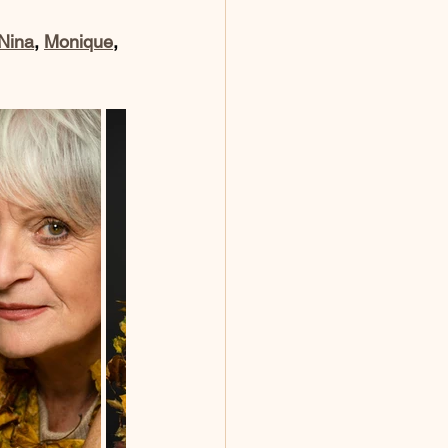
Nina
, 
Monique
, 