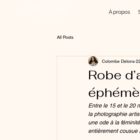
À propos
All Posts
Colombe Delons
2
Robe d’
éphémèr
Entre le 15 et le 20
la photographie artis
une ode à la féminité
entièrement cousue à 