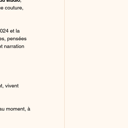
ue couture, 
024 et la 
tes, pensées 
t narration 
t, vivent 
 au moment, à 