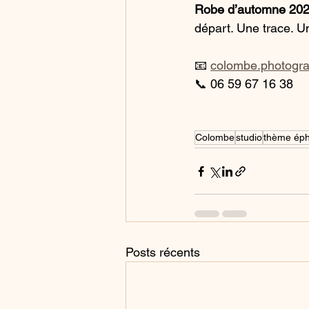
Robe d’automne 20
départ. Une trace. U
📧 
colombe.photogr
📞 06 59 67 16 38
Colombe
studio
thème ép
Posts récents