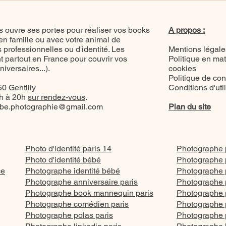
un thème éphémère à l’été
2025
 ouvre ses portes pour réaliser vos books
A propos :
 en famille ou avec votre animal de
professionnelles ou d'identité. Les
Mentions légale
 partout en France pour couvrir vos
Politique en mat
versaires...).
cookies
Politique de conf
0 Gentilly
Conditions d'uti
8h à 20h
sur rendez-vous
.
be.photographie@gmail.com
Plan du site
Photo d'identité paris 14
Photographe p
Photo d'identité bébé
Photographe p
ce
Photographe identité bébé
Photographe p
Photographe anniversaire paris
Photographe p
Photographe book mannequin paris
Photographe po
Photographe comédien paris
Photographe p
Photographe polas paris
Photographe po