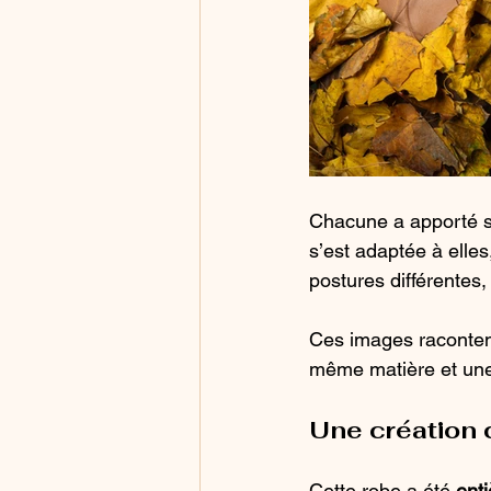
Chacune a apporté so
s’est adaptée à elles
postures différentes,
Ces images racontent
même matière et un
Une création 
Cette robe a été 
enti