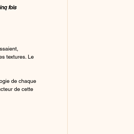
inq fois 
issaient, 
es textures. Le 
logie de chaque 
ucteur de cette 