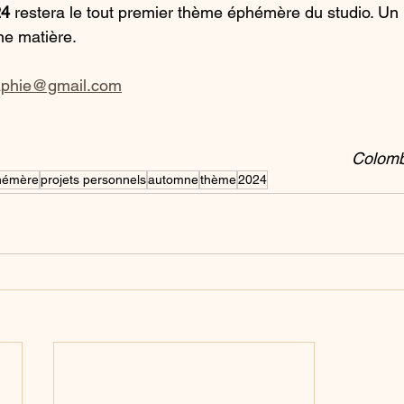
24
 restera le tout premier thème éphémère du studio. Un 
ne matière.
aphie@gmail.com
Colomb
hémère
projets personnels
automne
thème
2024