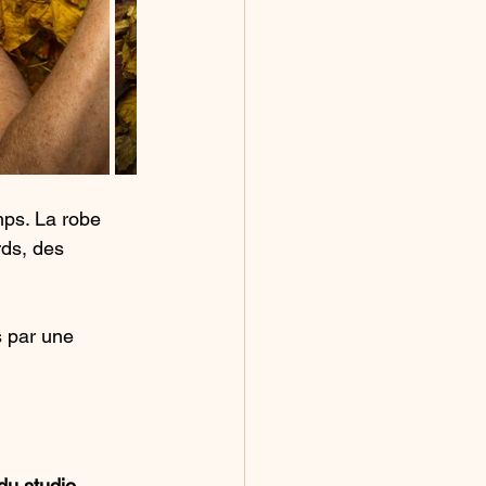
ps. La robe 
rds, des 
 par une 
du studio
, 