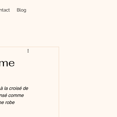
ntact
Blog
ème
 la croisé de 
ensé comme 
ne robe 