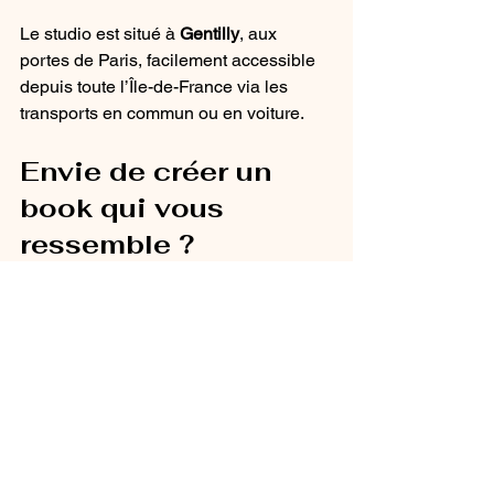
Le studio est situé à 
Gentilly
, aux 
portes de Paris, facilement accessible 
depuis toute l’Île-de-France via les 
transports en commun ou en voiture.
Envie de créer un 
book qui vous 
ressemble ?
Que vous soyez comédien·ne 
débutant·e ou confirmé·e, le book est 
un outil essentiel. Il mérite du temps, de 
l’écoute et une vraie intention artistique.
N'hésitez pas à nous contacter pour 
plus d'informations :
📧 
colombe.photographie@gmail.com