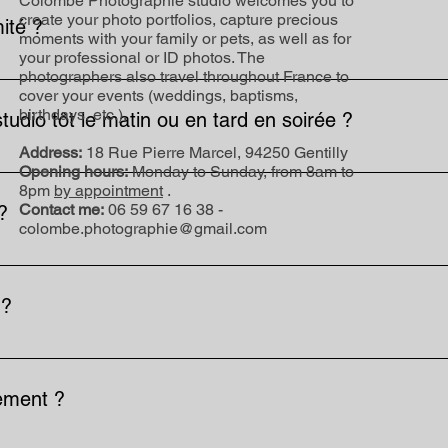
Colombe Photographie studio welcomes you to
ra toutefois uniquement pour les premières minutes du shootin
create your photo portfolios, capture precious
mité ?
alement des cours photo.
moments with your family or pets, as well as for
your professional or ID photos. The
photographers also travel throughout France to
ng mais il est possible de se garer facilement dans les rues ale
cover your events (weddings, baptisms,
birthdays, etc.).
 studio tôt le matin ou en tard en soirée ?
Address:
18 Rue Pierre Marcel, 94250 Gentilly
Opening hours:
Monday to Sunday, from 8am to
8pm
by appointment
.
Contact me:
06 59 67 16 38 -
?
colombe.photographie@gmail.com
ous attendons toutefois de la part des locataires le plus grand 
s de casse ou détérioration du matériel pendant votre location, m
 ?
usieurs personnes pour vos séances (modèles, maquilleurs, assist
ement ?