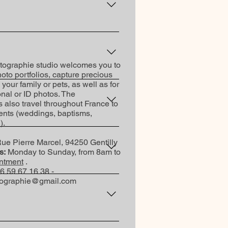
ram T3 (arrêt Cité Universitaire).
ographie studio welcomes you to
oto portfolios, capture precious
ter par mail ou téléphone.
our family or pets, as well as for
onal or ID photos. The
 also travel throughout France to
ents (weddings, baptisms,
).
kshots… L’équipement s’adapte à
ue Pierre Marcel, 94250 Gentilly
s:
Monday to Sunday, from 8am to
ntment
.
6 59 67 16 38 -
 accessoires et déclencheurs
tographie@gmail.com
de.
 montrer comment utiliser le