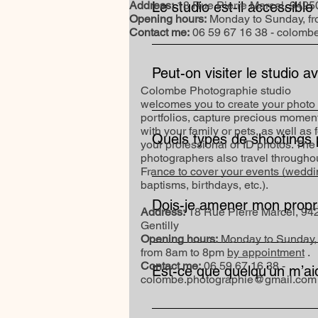
Address:
Le studio est-il accessib
18 Rue Pierre Marcel, 94250
Opening hours:
Monday to Sunday, f
Contact me:
06 59 67 16 38 -
colombe
Oui, le studio se situe à Gentilly
Il est donc très facile d’accès de
Peut-on visiter le studio a
Colombe Photographie studio
welcomes you to create your photo
Bien sûr ! Il est possible de prog
portfolios, capture precious momen
with your family or pets, as well as f
Quels types de shootings p
your professional or ID photos. The
photographers also travel througho
France to cover your events (weddi
Le studio est polyvalent : portr
baptisms, birthdays, etc.).
vos besoins. Il est également poss
Dois-je amener mon propr
Address:
18 Rue Pierre Marcel, 94
Gentilly
Opening hours:
Monday to Sunday,
Oui, vous venez avec votre boîtier
from 8am to 8pm
by appointment
.
compatibles. Une location de boi
Contact me:
06 59 67 16 38 -
Est-ce que quelqu’un m’aide
colombe.photographie@gmail.com
Oui, lors de la première locatio