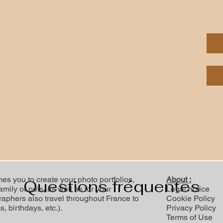
 you to create your photo portfolios,
About :
Questions fréquentes
ily or pets, as well as for your
Legal notice
raphers also travel throughout France to
Cookie Policy
 birthdays, etc.).
Privacy Policy
Terms of Use