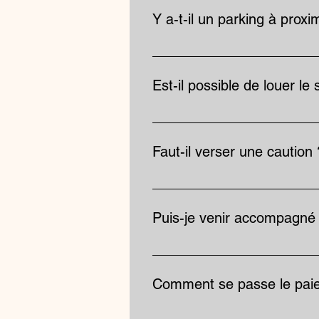
matériel. Cet accompagnement se
Y a-t-il un parking à proxi
davantage, le studio propose ég
Le studio ne dispose pas de parki
Est-il possible de louer le
Sur demande, oui.
Faut-il verser une caution 
Aucune caution n'est demandée. N
matériel mis à disposition. En ca
Puis-je venir accompagné
Oui, le studio peut accueillir pl
Comment se passe le pai