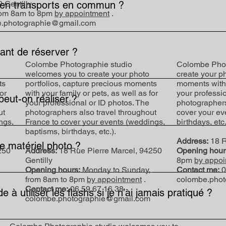
le en transports en commun ?
 Gentilly
rom 8am to 8pm
by appointment
.
.photographie@gmail.com
, à 5 minutes à pied du RER B (arrêt Gentilly) et à 10 minutes du T
puis Paris et sa petite couronne.
vant de réserver ?
Colombe Photographie studio
Colombe Phot
welcomes you to create your photo
create your ph
rammer une visite selon vos disponibilités. Il suffit de me contac
ts
portfolios, capture precious moments
moments with y
or
with your family or pets, as well as for
your professi
eut-on réaliser ?
your professional or ID photos. The
photographers
ut
photographers also travel throughout
cover your ev
ngs,
France to cover your events (weddings,
birthdays, etc.
aits, mode, projets vidéo, séances grossesse, nouveau-nés, pac
baptisms, birthdays, etc.).
ible de faire de la vidéo.
Address:
18 R
e matériel photo ?
250
Address:
18 Rue Pierre Marcel, 94250
Opening hour
Gentilly
8pm
by appoi
Opening hours:
Monday to Sunday,
Contact me:
0
 et vos objectifs. Le studio met à disposition les flashs, fonds,
from 8am to 8pm
by appointment
.
colombe.pho
tier photo et objectifs peut également être envisagée sur deman
Contact me:
06 59 67 16 38 -
 à utiliser les flashs si je n’ai jamais pratiqué ?
colombe.photographie@gmail.com
n, un accompagnement est prévu pour la mise en place pour vous