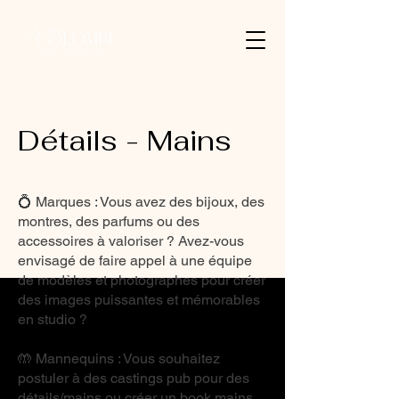
Détails - Mains
💍 Marques : Vous avez des bijoux, des
montres, des parfums ou des
accessoires à valoriser ? Avez-vous
envisagé de faire appel à une équipe
de modèles et photographes pour créer
des images puissantes et mémorables
en studio ?
🤲 Mannequins : Vous souhaitez
postuler à des castings pub pour des
détails/mains ou créer un book mains