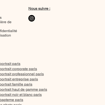
Nous suivre :
s
ière de
identialité
lisation
ortrait paris
ortrait corporate paris
ortrait professionnel paris
ortrait entreprise paris
rtrait famille paris
ortrait haut de gamme paris
rtrait noir et blanc paris
bapteme paris
io photo paris