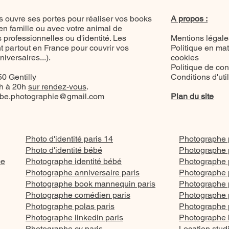
 ouvre ses portes pour réaliser vos books
A propos :
 en famille ou avec votre animal de
professionnelles ou d'identité. Les
Mentions légale
 partout en France pour couvrir vos
Politique en mat
versaires...).
cookies
Politique de conf
0 Gentilly
Conditions d'uti
8h à 20h
sur rendez-vous
.
be.photographie@gmail.com
Plan du site
Photo d'identité paris 14
Photographe p
Photo d'identité bébé
Photographe p
ce
Photographe identité bébé
Photographe p
Photographe anniversaire paris
Photographe p
Photographe book mannequin paris
Photographe po
Photographe comédien paris
Photographe p
Photographe polas paris
Photographe po
Photographe linkedin paris
Photographe 
Photographe cv paris
Location stud