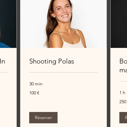
In
Shooting Polas
B
ma
30 min
100
1 h
100 €
euros
250
250
euros
Réserver