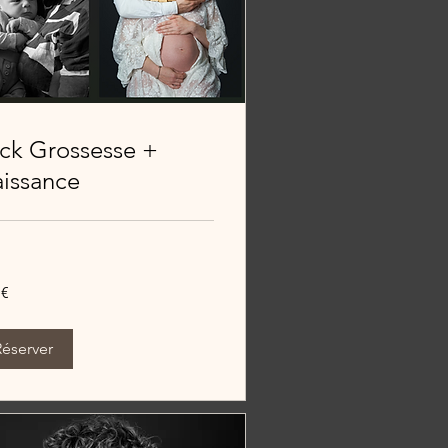
ck Grossesse +
issance
 €
Réserver