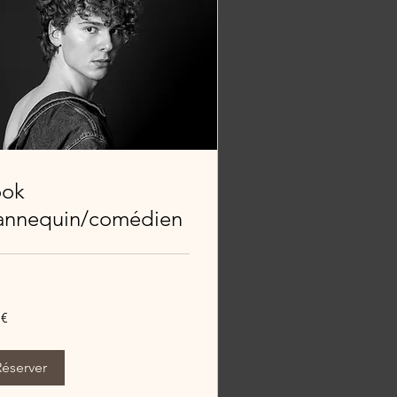
ook
nnequin/comédien
 €
Réserver