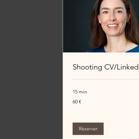
Shooting CV/Linked
15 min
60
60 €
euros
Réserver