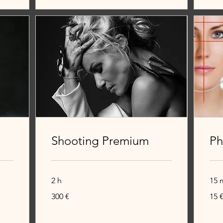
Shooting Premium
Ph
2 h
15 
300
15
300 €
15 
euros
euros