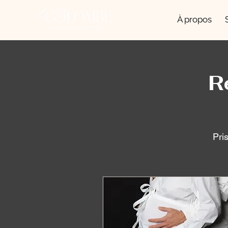
À propos
R
Pri