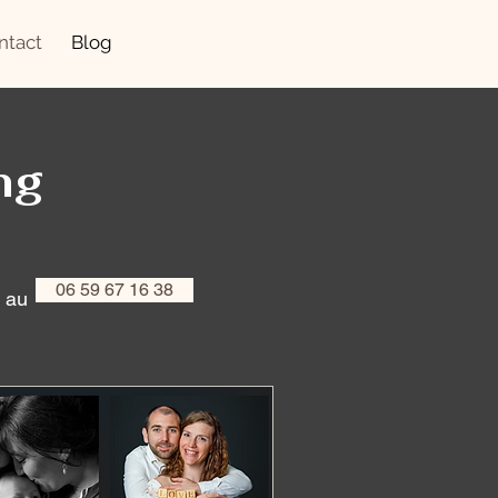
ntact
Blog
ng
06 59 67 16 38
e au