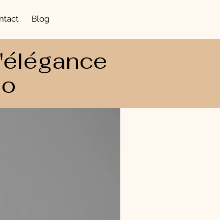
ntact
Blog
 l'élégance
io