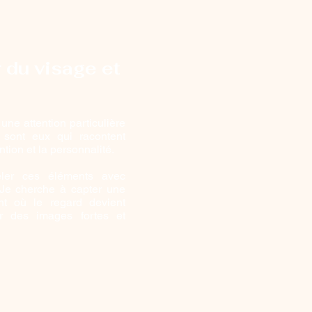
 du visage et
ne attention particulière
 sont eux qui racontent
ention et la personnalité.
éler ces éléments avec
e. Je cherche à capter une
nt où le regard devient
er des images fortes et