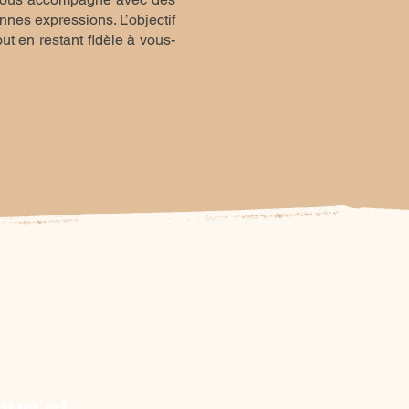
nnes expressions. L’objectif
t en restant fidèle à vous-
que et