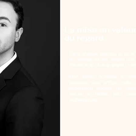
La mise en valeur
du regard
Dans chaque séance, je porte u
au visage et au regard. Ce
l’histoire, qui transmettent l’int
Mon travail consiste à rév
justesse, sans artifice inutil
expression sincère, un insta
naturel et habité, pour cré
authentiques.