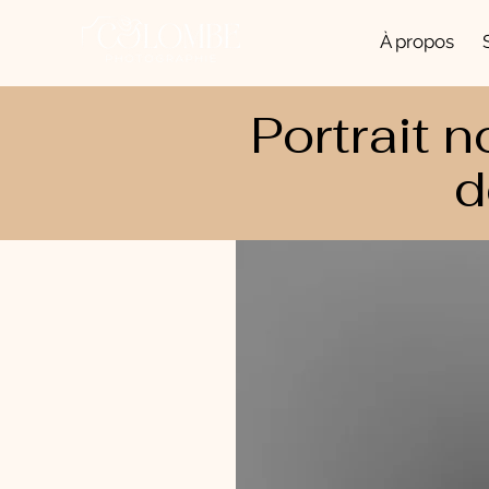
À propos
Portrait n
d