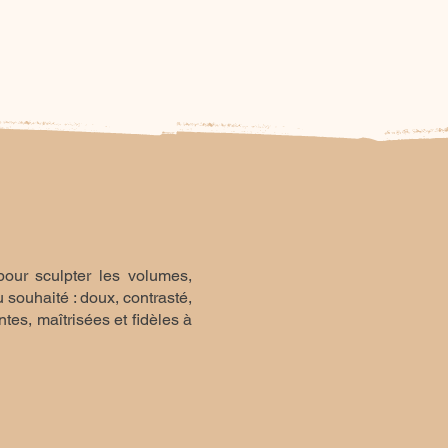
our sculpter les volumes,
 souhaité : doux, contrasté,
es, maîtrisées et fidèles à