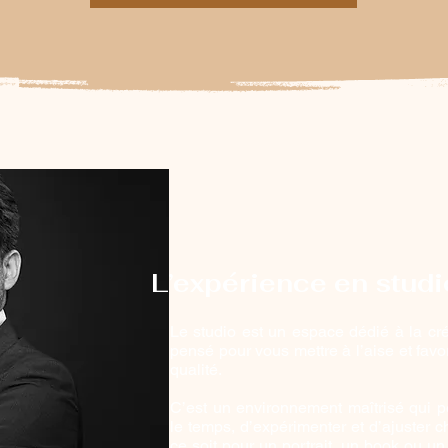
L’expérience en studi
Le studio est un espace dédié à la cré
pensé pour vous mettre à l’aise et favor
qualité.
C’est un environnement maîtrisé qui 
le temps, d’expérimenter et d’ajuster 
ce soit pour un portrait, un book ou un