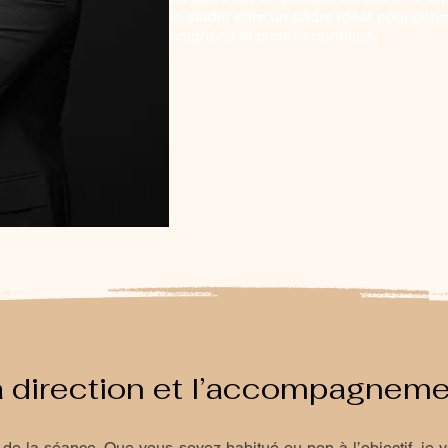
le studio offre un cadre idéal pour con
soignées et professionnelles.
 direction et l’accompagnem
g de la séance. Que vous soyez habitué ou non à l’objectif, j