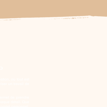
o
ation, où tout est
iser un travail de
permet de prendre
chaque détail. Que
 projet personnel,