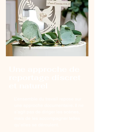
Une approche de
reportage discret
et naturel
L’ensemble du travail repose sur
une approche documentaire. Il ne
s’agit pas de diriger les scènes,
mais de les accompagner telles
qu’elles se déroulent.