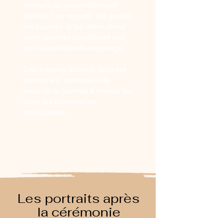
moment de rassemblement
familial. Les regards, les gestes,
les sourires et les interactions
entre proches constituent une
part essentielle du reportage.
Ces instants discrets, souvent
spontanés, permettent de
raconter la journée à travers les
liens qui unissent les
participants.
Les portraits après
la cérémonie