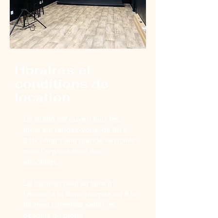
Horaires et
conditions de
location
Le studio est ouvert tous les
jours sur rendez-vous, de 8h à
21h, offrant une grande flexibilité
pour l’organisation des
shootings.
La location peut se faire à
l’heure, à la demi-journée ou à la
journée complète selon les
besoins du projet.