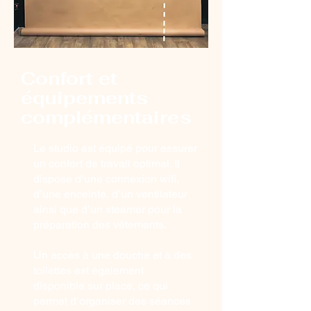
Confort et
équipements
complémentaires
Le studio est équipé pour assurer
un confort de travail optimal. Il
dispose d’une connexion wifi,
d’une enceinte, d’un ventilateur
ainsi que d’un steamer pour la
préparation des vêtements.
Un accès à une douche et à des
toilettes est également
disponible sur place, ce qui
permet d’organiser des séances