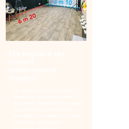
Un espace de
travail
entièrement
équipé
Le studio est conçu pour être
fonctionnel dès votre arrivée. Il
comprend l’ensemble du matériel
nécessaire pour réaliser des
shootings photo dans de bonnes
conditions, sans apport
technique obligatoire.