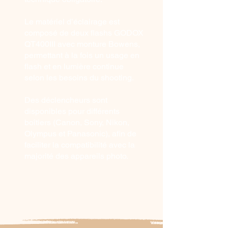
Le matériel d’éclairage est
composé de deux flashs GODOX
QT400III avec monture Bowens,
permettant à la fois un usage en
flash et en lumière continue
selon les besoins du shooting.
Des déclencheurs sont
disponibles pour différents
boîtiers (Canon, Sony, Nikon,
Olympus et Panasonic), afin de
faciliter la compatibilité avec la
majorité des appareils photo.