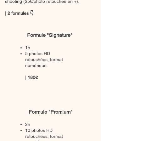
shooting (25€/photo retouchée en +).
|
2 formules 👇
Formule "Signature"
1h
5 photos HD
retouchées, format
numérique
|
180€
Formule "Premium"
2h
10 photos HD
retouchées, format