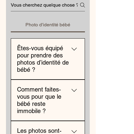
Photo d'identité bébé
Êtes-vous équipé
pour prendre des
photos d’identité de
bébé ?
Je suis équipé pour réaliser
Comment faites-
des photos d’identité, y
vous pour que le
compris pour les bébés,
bébé reste
dans un cadre adapté afin de
immobile ?
garantir des conditions de
prise de vue conformes aux
J’adapte la prise de vue au
exigences administratives.
Les photos sont-
rythme du bébé, en prenant