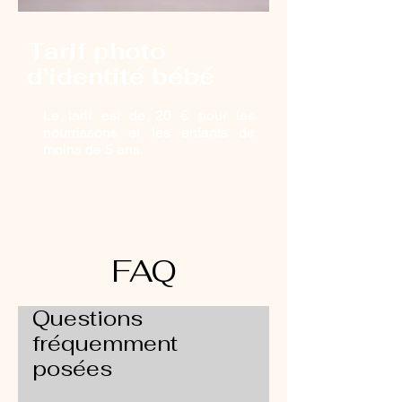
Tarif photo
d’identité bébé
Le tarif est de 20 € pour les
nourrissons et les enfants de
moins de 5 ans.
FAQ
Questions
fréquemment
posées