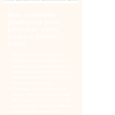
Nos conseils
pratiques pour
préparer votre
séance photo
bébé
Pour maximiser vos chances
d'obtenir le cliché parfait dès la
première prise, la préparation en
amont est essentielle. Voici nos
recommandations d'experts pour
votre venue au studio :
Privilégiez le créneau avant le
repas : Planifiez la séance juste
avant le prochain biberon ou la
tétée. Un bébé repu a tendance à
sombrer dans un sommeil