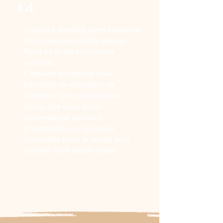
14
Installé à Gentilly, notre studio est
facilement accessible depuis
Paris 14 et les communes
voisines.
L'espace est équipé pour
permettre la réalisation de
différents types de séances
photo, que vous soyez
accompagné par notre
photographe ou que vous
souhaitiez louer le studio pour
réaliser votre propre projet.