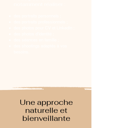
notamment réaliser :
des portraits personnels ;
des portraits professionnels ;
des photos pour CV et LinkedIn ;
des photos d'identité ;
des séances en famille ;
des shootings adaptés à vos
besoins.
Une approche
naturelle et
bienveillante