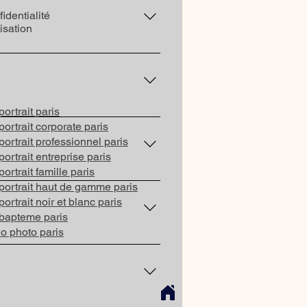
identialité
lisation
ram T3 (arrêt Cité Universitaire).
ortrait paris
ter par mail ou téléphone.
ortrait corporate paris
ortrait professionnel paris
ortrait entreprise paris
rtrait famille paris
kshots… L’équipement s’adapte à
ortrait haut de gamme paris
rtrait noir et blanc paris
bapteme paris
io photo paris
 accessoires et déclencheurs
de.