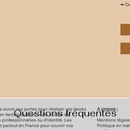
⬅ Dé
 ouvre ses portes pour réaliser vos books
A propos :
Questions fréquentes
 en famille ou avec votre animal de
professionnelles ou d'identité. Les
Mentions légale
 partout en France pour couvrir vos
Politique en mat