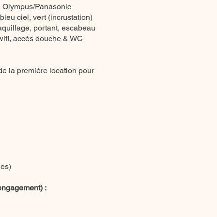
, Olympus/Panasonic
bleu ciel, vert (incrustation)
maquillage, portant, escabeau
, wifi, accès douche & WC
e la première location pour
les)
 engagement) :