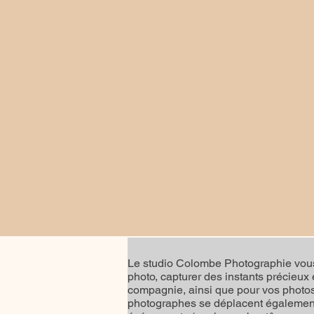
Le studio Colombe Photographie vous
photo, capturer des instants précieux
compagnie, ainsi que pour vos photos 
photographes se déplacent également