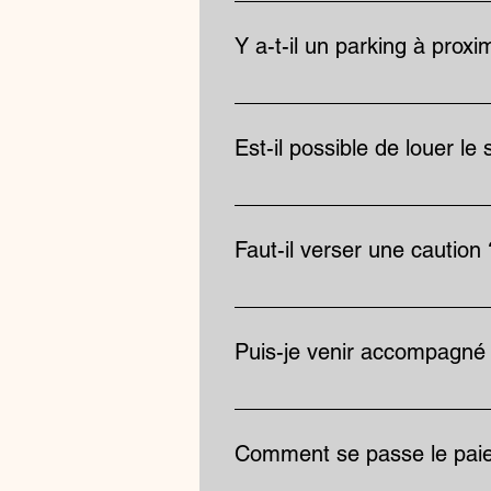
Oui, lors de la première locatio
matériel. Cet accompagnement se
Y a-t-il un parking à proxi
davantage, le studio propose ég
Le studio ne dispose pas de parki
Est-il possible de louer le
Sur demande, oui.
Faut-il verser une caution 
Aucune caution n'est demandée. N
matériel mis à disposition. En ca
Puis-je venir accompagné
Oui, le studio peut accueillir pl
Comment se passe le pai