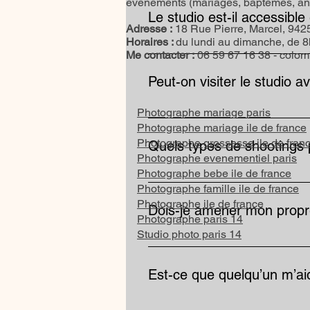
événements (mariages, baptêmes, anni
Le studio est-il accessib
Adresse :
18 Rue Pierre, Marcel, 9425
Horaires :
du lundi au dimanche, de 
Oui, le studio se situe à Gentilly
Me contacter :
06 59 67 16 38 -
colom
Il est donc très facile d’accès de
Peut-on visiter le studio a
Photographe mariage paris
Bien sûr ! Il est possible de prog
Photographe mariage ile de france
Photographe grossesse ile de fran
Quels types de shootings p
Photographe evenementiel paris
Photographe bebe ile de france
Le studio est polyvalent : portr
Photographe famille ile de france
vos besoins. Il est également poss
Photographe ile de france
Dois-je amener mon propr
Photographe paris 14
Studio photo paris 14
Oui, vous venez avec votre boîtier
compatibles. Une location de boi
Est-ce que quelqu’un m’aide