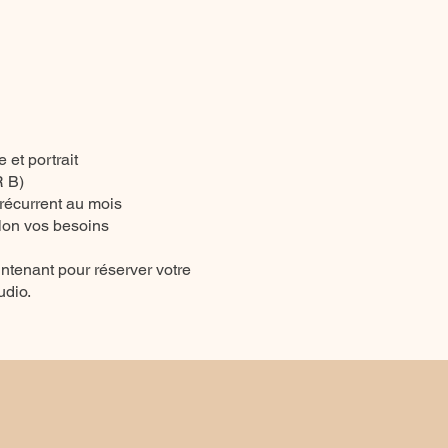
 et portrait
R B)
n récurrent au mois
lon vos besoins
ntenant pour réserver votre
udio.