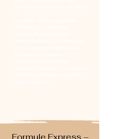
conformes aux normes officielles
?
Le studio réalise vos photos
d'identité pour différents
documents et démarches
administratives, avec une prise
de vue rapide et adaptée aux
exigences en vigueur.
Les photos peuvent être
réalisées directement au studio à
Gentilly, facilement accessible
depuis Paris 14.
Formule Express –