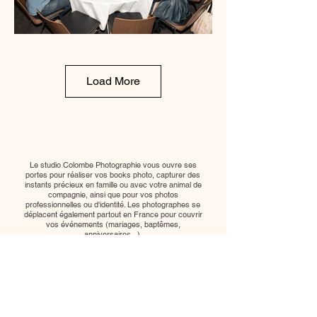
Load More
Le studio Colombe Photographie vous ouvre ses
portes pour réaliser vos books photo, capturer des
instants précieux en famille ou avec votre animal de
compagnie, ainsi que pour vos photos
professionnelles ou d'identité. Les photographes se
déplacent également partout en France pour couvrir
vos événements (mariages, baptêmes,
anniversaires...).
Adresse :
18 Rue Pierre, Marcel, 94250 Gentilly
Horaires :
du lundi au dimanche, de 8h à 20h
sur
rendez-vous
.
Me contacter :
06 59 67 16 38
-
colombe.photographie@gmail.com
A propos :