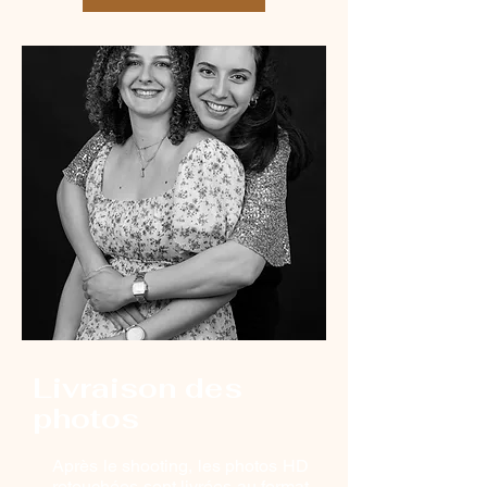
Livraison des
photos
Après le shooting, les photos HD
retouchées sont livrées au format