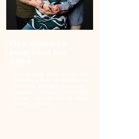
Des séances
pour tous les
âges
Les séances photo famille sont
ouvertes à tous les membres de
la famille, des bébés aux grands-
parents. Chaque génération
trouve naturellement sa place
devant l'objectif.