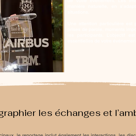
de votre événement. Les ima
manière naturelle, en s’adap
situations.
Une attention particulière est 
prises de parole, moments impor
les participants. L’objectif e
essentielles de votre événement
graphier les échanges et l’am
paux, le reportage inclut également les interactions, les dis