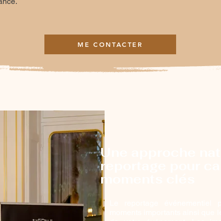
ance.
ME CONTACTER
Une approche nat
reportage pour ca
moments clés
Le reportage événementiel p
moments importants ainsi que l