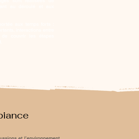
ges sont réalisées de
tant au déroulé et aux
portée aux temps forts :
tants, interactions entre
st de couvrir les étapes
.
biance
cussions et l’environnement