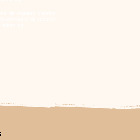
iens de manière discrète
éroulement et de capturer
naturelles.
s