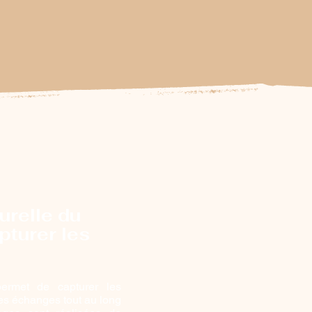
urelle du
pturer les
ermet de capturer les
es échanges tout au long