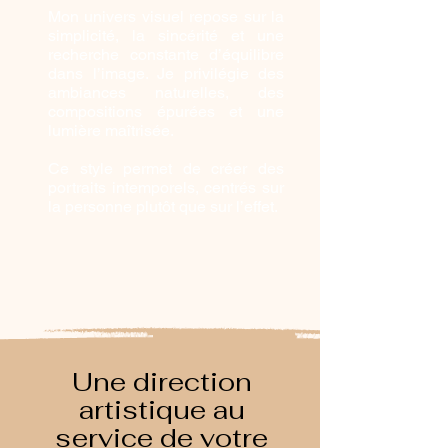
Mon univers visuel repose sur la
simplicité, la sincérité et une
recherche constante d’équilibre
dans l’image. Je privilégie des
ambiances naturelles, des
compositions épurées et une
lumière maîtrisée.
Ce style permet de créer des
portraits intemporels, centrés sur
la personne plutôt que sur l’effet.
Une direction
artistique au
service de votre