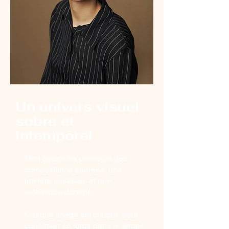
Un univers visuel
sobre et
intemporel
Mon approche privilégie des
compositions épurées, une
lumière maîtrisée et une
esthétique durable.
Chaque image est conçue pour
conserver sa force dans le temps