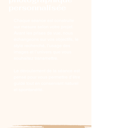
personnalisée
Chaque séance est construite
sur mesure selon votre projet.
Avant les prises de vue, nous
échangeons sur vos objectifs, le
style recherché, l’usage des
images et l’univers que vous
souhaitez transmettre.
Le déroulement de la séance est
pensé pour vous permettre d’être
guidé tout en conservant naturel
et spontanéité.