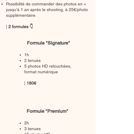
Possibilité de commander des photos en +
jusqu’à 1 an après le shooting, à 25€/photo
supplémentaire.
|
2 formules 👇
Formule "Signature"
1h
2 tenues
5 photos HD retouchées,
format numérique
|
180€
Formule "Premium"
2h
3 tenues