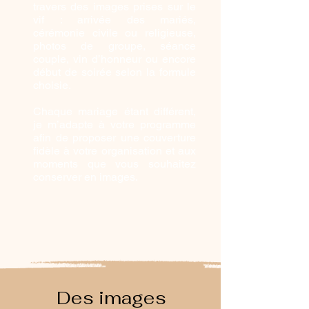
travers des images prises sur le
vif : arrivée des mariés,
cérémonie civile ou religieuse,
photos de groupe, séance
couple, vin d’honneur ou encore
début de soirée selon la formule
choisie.
Chaque mariage étant différent,
je m’adapte à votre programme
afin de proposer une couverture
fidèle à votre organisation et aux
moments que vous souhaitez
conserver en images.
Des images