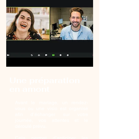
Une préparation
en amont
Avant le mariage, un rendez-
vous ou une visio est organisé
afin d’échanger sur votre
journée, vos attentes et le
déroulé prévu.
Cela permet d’anticiper les