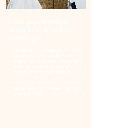
Une prestation
adaptée à votre
mariage
Plusieurs formules sont
proposées en fonction de la
durée de présence souhaitée,
avec la possibilité d’adapter la
prestation selon vos besoins.
Les photos sont ensuite
retouchées et livrées via une
galerie en ligne.