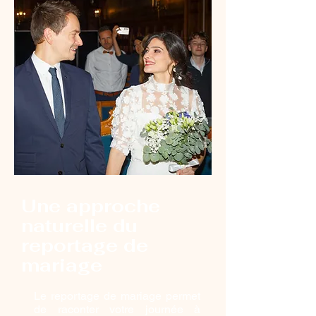
Une approche
naturelle du
reportage de
mariage
Le reportage de mariage permet
de raconter votre journée à