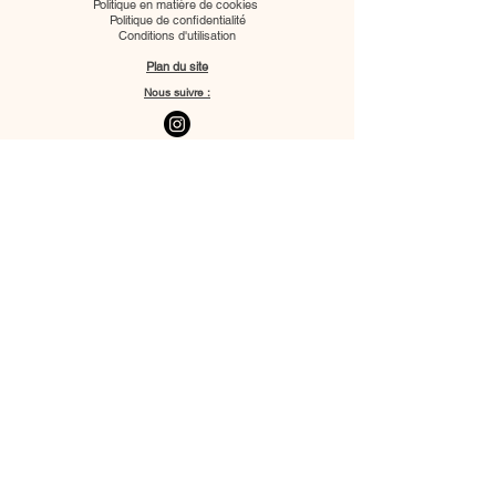
Politique en matière de cookies
Politique de confidentialité
Conditions d'utilisation
Plan du site
Nous suivre :
Photographe mariage paris
Photographe mariage ile de france
Photographe grossesse ile de france
Photographe evenementiel paris
Photographe bebe ile de france
Photographe famille ile de france
Photographe ile de france
Photographe paris 14
Studio photo paris 14
Photo d'identité paris 14
Photo d'identité bébé
Photographe identité bébé
Photographe anniversaire paris
Photographe book mannequin paris
Photographe comédien paris
Photographe polas paris
Photographe linkedin paris
Photographe cv paris