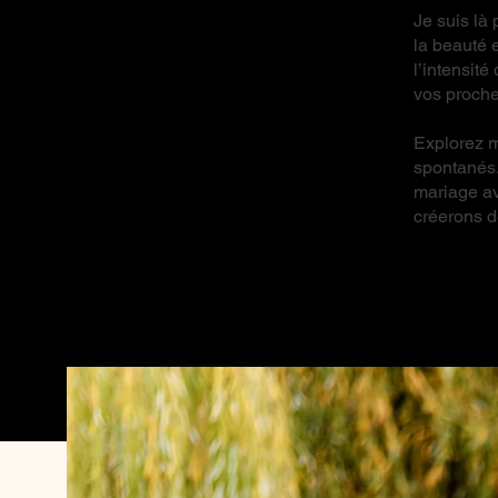
Je suis là 
la beauté e
l’intensit
vos proche
Explorez m
spontanés.
mariage av
créerons d