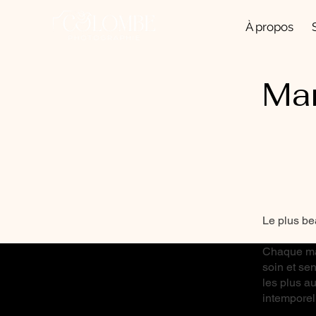
À propos
Ma
Le plus bea
Chaque mar
soin et se
les plus au
intemporel 