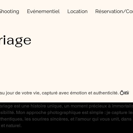
Shooting
Evénementiel
Location
Réservation/Co
riage
u jour de votre vie, capturé avec émotion et authenticité. 💍📸
iage est une histoire unique, un moment précieux à immortali
nsibilité. Mon approche photographique est simple : je capture le
thentiques, les sourires sincères, et l'amour qui vous unit, dans 
et naturel.