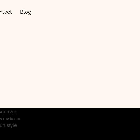
ntact
Blog
ser avec
s instants
un style