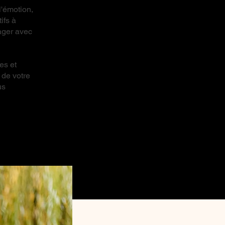
l'émotion,
ifs à
ager avec
es et
 de votre
us