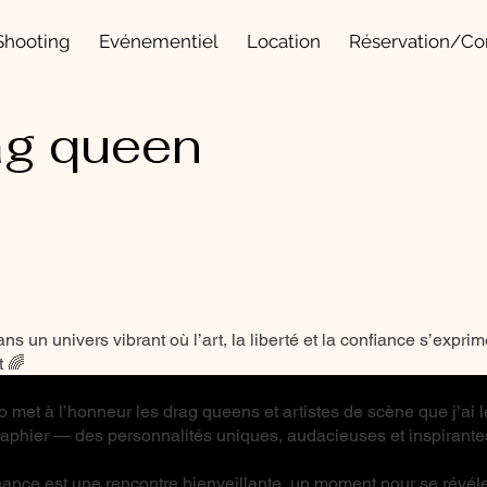
Shooting
Evénementiel
Location
Réservation/Co
ag queen
s un univers vibrant où l’art, la liberté et la confiance s’exprim
t 🌈
io met à l’honneur les drag queens et artistes de scène que j’ai 
aphier — des personnalités uniques, audacieuses et inspirante
nce est une rencontre bienveillante, un moment pour se révéle