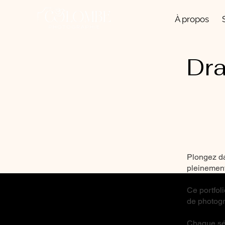
À propos
Dr
Plongez dan
pleinemen
Ce portfol
de photogr
Chaque séa