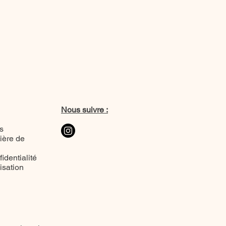
Nous suivre :
s
ière de
identialité
lisation