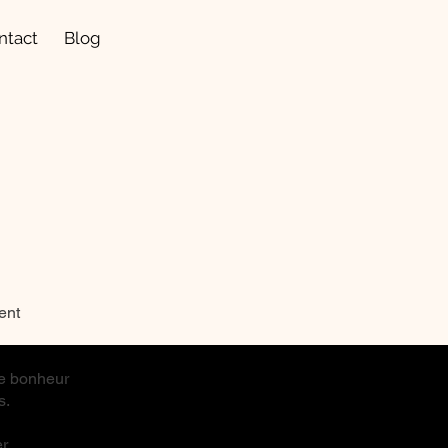
ntact
Blog
ent
le bonheur
s.
r,