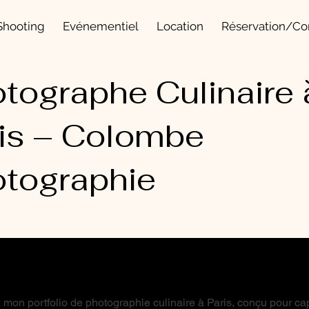
Shooting
Evénementiel
Location
Réservation/Co
tographe Culinaire 
is – Colombe
tographie
mon portfolio de photographie culinaire à Paris, conçu pour cap