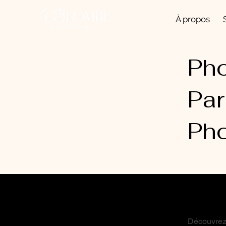
À propos
Pho
Par
Pho
Découvrez 