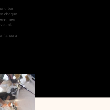
ur créer
ière chaque
ière, mes
visuel.
s
confiance à