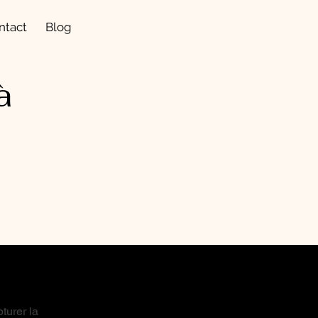
ntact
Blog
à
turer la