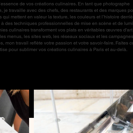
l’essence de vos créations culinaires. En tant que photographe
e, je travaille avec des chefs, des restaurants et des marques po
qui mettent en valeur la texture, les couleurs et l’histoire derr
e à des techniques professionnelles de mise en scène et de lum
ies culinaires transforment vos plats en véritables œuvres d'art 
 les menus, les sites web, les réseaux sociaux et les campagne
es, mon travail reflète votre passion et votre savoir-faire. Faites 
ise pour sublimer vos créations culinaires à Paris et au-delà.