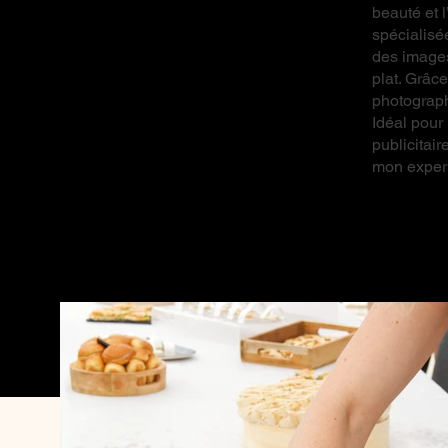
beauté et 
spécialisé
des images 
plat. Grâc
photograph
Idéal pour
publicitair
mon expert