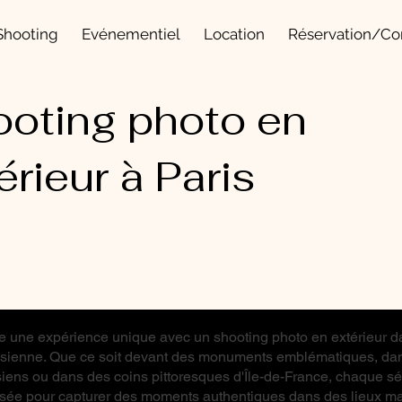
Shooting
Evénementiel
Location
Réservation/Co
oting photo en
érieur à Paris
e une expérience unique avec un shooting photo en extérieur d
isienne. Que ce soit devant des monuments emblématiques, da
siens ou dans des coins pittoresques d'Île-de-France, chaque s
sée pour capturer des moments authentiques dans des lieux ma