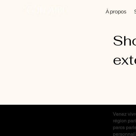
À propos
Sho
ext
Venez vivr
région par
parcs pari
personnali