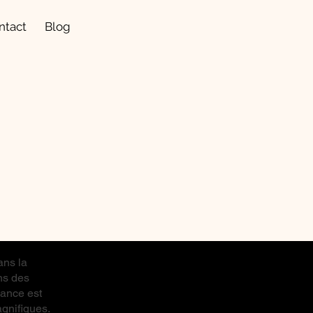
ntact
Blog
ans la
ns des
éance est
gnifiques.