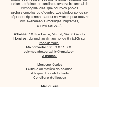
instants précieux en famille ou avec votre animal de
compagnie, ainsi que pour vos photos
professionnelles ou d'identité. Les photographes se
déplacent également partout en France pour couvrir
vos événements (mariages, baptêmes,
anniversaires...).
Adresse :
18 Rue Pierre, Marcel, 94250 Gentilly
Horaires :
du lundi au dimanche, de 8h à 20h
sur
rendez-vous
.
Me contacter :
06 59 67 16 38
-
colombe.photographie@gmail.com
A propos :
Mentions légales
Politique en matière de cookies
Politique de confidentialité
Conditions d'utilisation
Plan du site
Nous suivre :
Photographe mariage paris
Photographe mariage ile de france
Photographe grossesse ile de france
Photographe evenementiel paris
Photographe bebe ile de france
Photographe famille ile de france