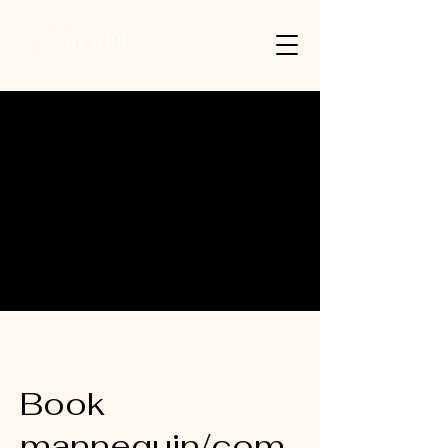
Book
mannequin/com