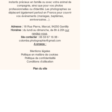
instants précieux en famille ou avec votre animal de
compagnie, ainsi que pour vos photos
professionnelles ou d'identité. Les photographes se
déplacent également partout en France pour couvrir
vos événements (mariages, baptêmes,
anniversaires...).
Adresse :
18 Rue Pierre, Marcel, 94250 Gentilly
Horaires :
du lundi au dimanche, de 8h à 20h
sur
rendez-vous
.
Me contacter :
06 59 67 16 38
-
colombe.photographie@gmail.com
A propos :
Mentions légales
Politique en matière de cookies
Politique de confidentialité
Conditions d'utilisation
Plan du site
Nous suivre :
Photographe mariage paris
Photographe mariage ile de france
Photographe grossesse ile de france
Photographe evenementiel paris
Photographe bebe ile de france
Photographe famille ile de france