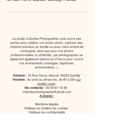
Le studio Colombe Photographie vous ouvre ses
portes pour réaliser vos books photo, capturer des
instants précieux en famille ou avec votre animal de
compagnie, ainsi que pour vos photos
professionnelles ou d'identité. Les photographes se
déplacent également partout en France pour couvrir
vos événements (mariages, baptêmes,
anniversaires...).
Adresse :
18 Rue Pierre, Marcel, 94250 Gentilly
Horaires :
du lundi au dimanche, de 8h à 20h
sur
rendez-vous
.
Me contacter :
06 59 67 16 38
-
colombe.photographie@gmail.com
A propos :
Mentions légales
Politique en matière de cookies
Politique de confidentialité
Conditions d'utilisation
Plan du site