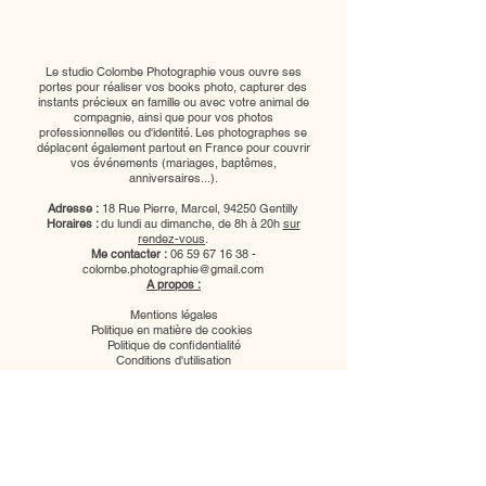
Le studio Colombe Photographie vous ouvre ses
portes pour réaliser vos books photo, capturer des
instants précieux en famille ou avec votre animal de
compagnie, ainsi que pour vos photos
professionnelles ou d'identité. Les photographes se
déplacent également partout en France pour couvrir
vos événements (mariages, baptêmes,
anniversaires...).
Adresse :
18 Rue Pierre, Marcel, 94250 Gentilly
Horaires :
du lundi au dimanche, de 8h à 20h
sur
rendez-vous
.
Me contacter :
06 59 67 16 38
-
colombe.photographie@gmail.com
A propos :
Mentions légales
Politique en matière de cookies
Politique de confidentialité
Conditions d'utilisation
Plan du site
Nous suivre :
Photographe mariage paris