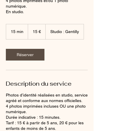
4 photos imprimées et/ou 1 photo
numérique.
En studio.
15
euros
15 min
1
15 €
Studio : Gentilly
5
m
i
n
Réserver
Description du service
Photos d’identité réalisées en studio, service
agréé et conforme aux normes officielles.
4 photos imprimées incluses OU une photo
numérique.
Durée indicative : 15 minutes.
Tarif : 15 € à partir de 5 ans, 20 € pour les
enfants de moins de 5 ans.