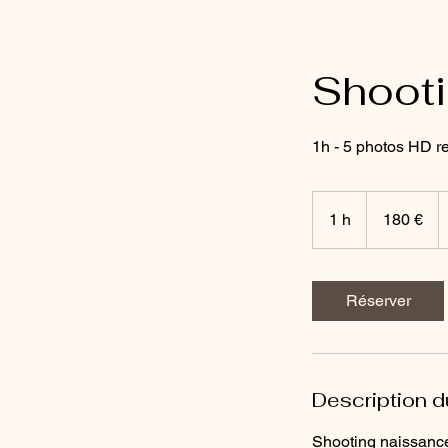
Shoot
1h - 5 photos HD r
180
euros
1 h
1
180 €
Réserver
Description d
Shooting naissance