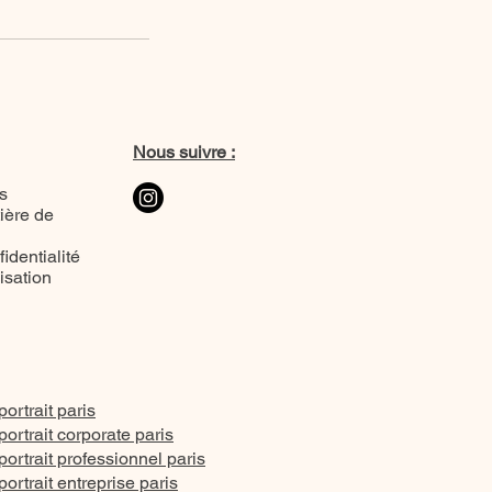
Nous suivre :
s
ière de
identialité
lisation
ortrait paris
ortrait corporate paris
ortrait professionnel paris
ortrait entreprise paris