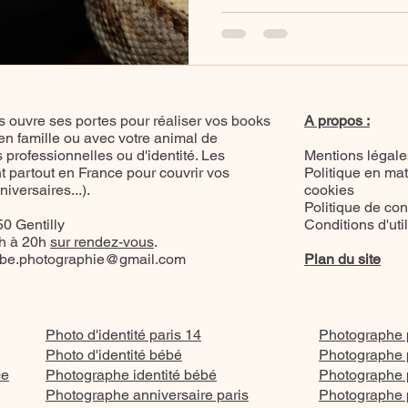
passions : l’événementiel et 
Deux jours au cœur des rept
et plantes tropicales — un v
rencontre, chaque espèce et 
vivant.
 ouvre ses portes pour réaliser vos books
A propos :
 en famille ou avec votre animal de
professionnelles ou d'identité. Les
Mentions légale
 partout en France pour couvrir vos
Politique en mat
versaires...).
cookies
Politique de conf
0 Gentilly
Conditions d'uti
8h à 20h
sur rendez-vous
.
be.photographie@gmail.com
Plan du site
Photo d'identité paris 14
Photographe p
Photo d'identité bébé
Photographe p
ce
Photographe identité bébé
Photographe p
Photographe anniversaire paris
Photographe p