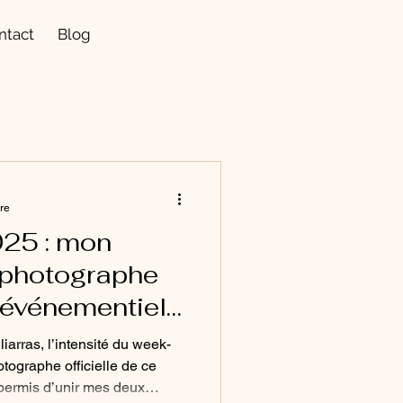
ntact
Blog
ure
025 : mon
 photographe
e événementiel
arras, l’intensité du week-
tographe officielle de ce
permis d’unir mes deux