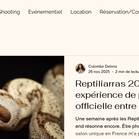
Shooting
Evénementiel
Location
Réservation/Co
Colombe Delons
26 nov. 2025
2 min de lect
Reptiliarras 2
expérience de
officielle entr
et animalier
Une semaine après les Reptili
end résonne encore. Être pho
salon unique en France m’a 