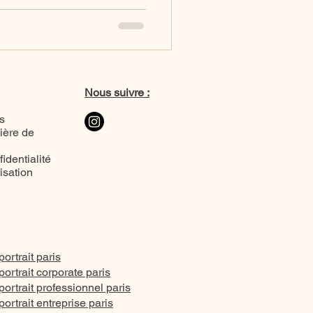
la photographie animalière.
iles, amphibiens, arthropodes
oyage vibrant où chaque
chaque instant racontait le
Nous suivre :
s
ière de
identialité
lisation
ortrait paris
ortrait corporate paris
ortrait professionnel paris
ortrait entreprise paris