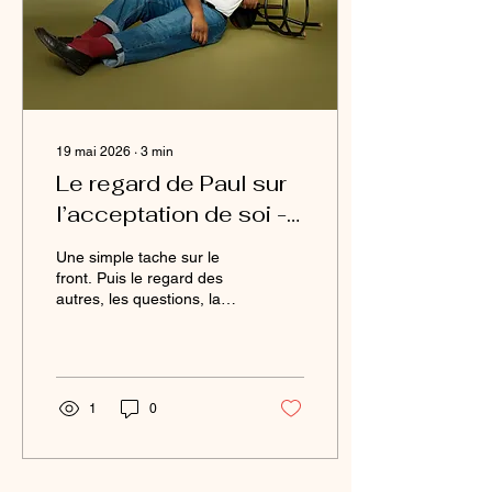
books artistiques.
19 mai 2026
∙
3
min
Le regard de Paul sur
l’acceptation de soi -
Témoignage photo
Une simple tache sur le
autour du Pityriasis
front. Puis le regard des
autres, les questions, la
Versicolor
peur… avant l’acceptation.
Dans cette nouvelle
séance photo réalisée au
studio Colombe
Photographie à Gentilly,
1
0
Paul raconte son rapport à
sa peau, au pityriasis
versicolor et à l’image de
soi. Entre portraits