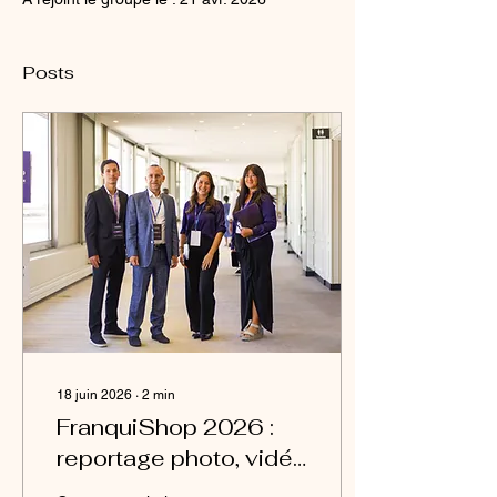
Posts
18 juin 2026
∙
2
min
FranquiShop 2026 :
reportage photo, vidéo
et aftermovie par un