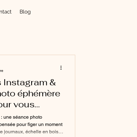
ntact
Blog
ure
 Instagram &
hoto éphémère
our vous
 : une séance photo
pensée pour figer un moment
e journaux, échelle en bois,