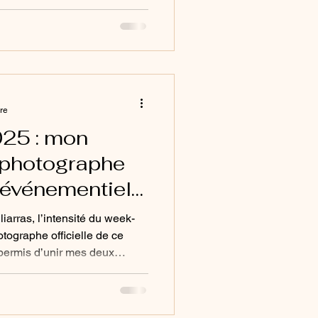
ansformé en parenthèse hors
aconte une histoire.
z une expérience créative
ure
025 : mon
 photographe
e événementiel
arras, l’intensité du week-
tographe officielle de ce
permis d’unir mes deux
la photographie animalière.
iles, amphibiens, arthropodes
oyage vibrant où chaque