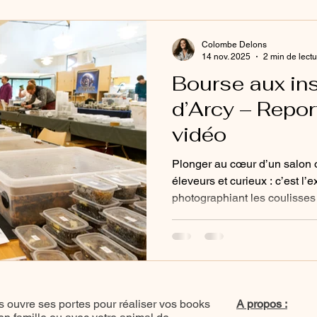
rencontre, chaque espèce et 
vivant.
Colombe Delons
14 nov. 2025
2 min de lect
Bourse aux in
d’Arcy – Repo
vidéo
Plonger au cœur d’un salon o
éleveurs et curieux : c’est l’
photographiant les coulisses
de Bois-d’Arcy. Entre rencon
et micro-mondes fascinants, 
passe vraiment derrière les
vibrante, au plus près du viva
 ouvre ses portes pour réaliser vos books
A propos :