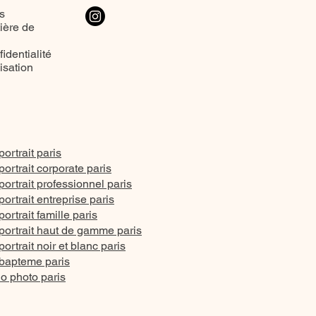
s
ière de
identialité
lisation
ortrait paris
ortrait corporate paris
ortrait professionnel paris
ortrait entreprise paris
rtrait famille paris
ortrait haut de gamme paris
rtrait noir et blanc paris
bapteme paris
io photo paris