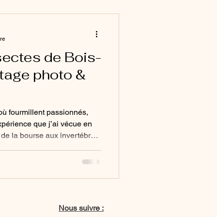
chaque instant racontait le
ure
sectes de Bois-
rtage photo &
ù fourmillent passionnés,
expérience que j’ai vécue en
 de la bourse aux invertébrés
tres, découvertes inattendues
ce reportage révèle ce qui se
 stands. Une immersion
nt.
Nous suivre :