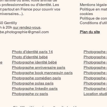
 en famille ou avec votre animal de
professionnelles ou d'identité. Les
Mentions légale
 partout en France pour couvrir vos
Politique en mat
versaires...).
cookies
Politique de conf
0 Gentilly
Conditions d'uti
8h à 20h
sur rendez-vous
.
be.photographie@gmail.com
Plan du site
Photo d'identité paris 14
Photographe p
Photo d'identité bébé
Photographe p
ce
Photographe identité bébé
Photographe p
Photographe anniversaire paris
Photographe p
Photographe book mannequin paris
Photographe po
Photographe comédien paris
Photographe p
Photographe polas paris
Photographe po
Photographe linkedin paris
Photographe 
Photographe cv paris
Location stud