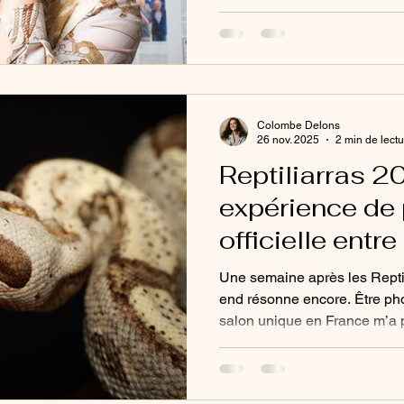
lumière douce… un studio tr
du temps où chaque portrait r
Réservez votre place et vive
unique.
Colombe Delons
26 nov. 2025
2 min de lect
Reptiliarras 2
expérience de
officielle entr
et animalier
Une semaine après les Reptili
end résonne encore. Être pho
salon unique en France m’a 
passions : l’événementiel et 
Deux jours au cœur des rept
et plantes tropicales — un v