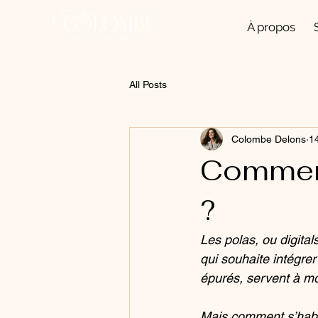
À propos
All Posts
Colombe Delons
14
Comment
?
Les polas, ou digita
qui souhaite intégre
épurés, servent à mon
Mais comment s’habil