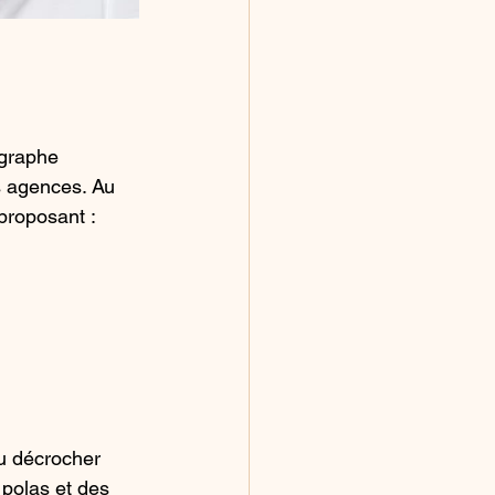
ographe 
s agences. Au 
proposant :
u décrocher 
polas et des 