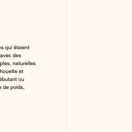
s qui étaient 
s avec des 
les, naturelles 
houette et 
ébutant ou 
 de poids, 