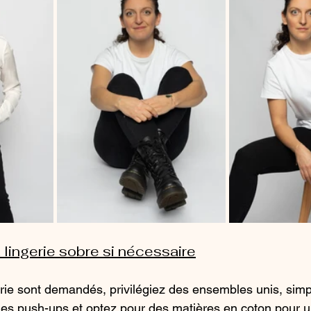
 lingerie sobre si nécessaire
erie sont demandés, privilégiez des ensembles unis, simp
 les push-ups et optez pour des matières en coton pour u