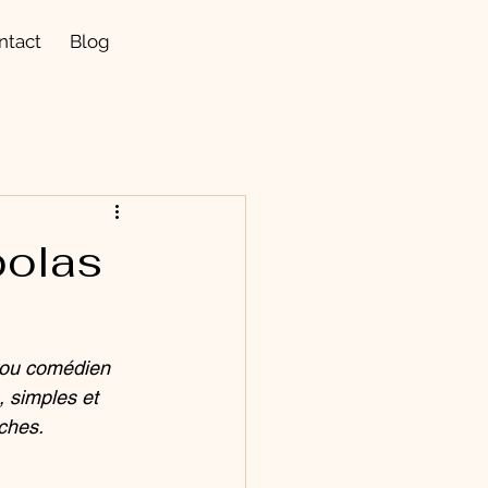
ntact
Blog
polas
 ou comédien 
 simples et 
ches. 