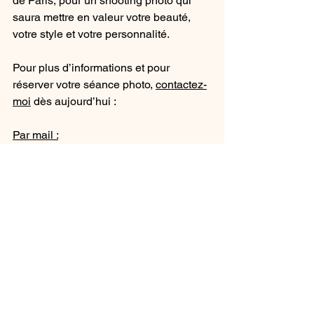
de Paris, pour un shooting photo qui 
saura mettre en valeur votre beauté, 
votre style et votre personnalité.
Pour plus d’informations et pour 
réserver votre séance photo, 
contactez-
moi
 dès aujourd’hui :
Par mail :
colombe.photographie@gmail.com
Par téléphone :
 06 59 67 16 38
Colombe Photographie
Shooting créatif
Shooting Saint-Valentin
Lil'Astra
Mad’s World Paris
Pin-up
Shooting glamour
Shooting artistique Paris
Portrait glamour Paris
Shooting à thème
Photographe artistique Paris
Séance photo Saint-Valentin
Photographe Paris