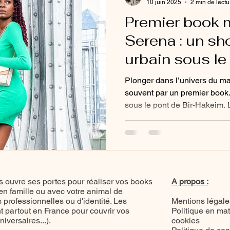
10 juin 2025
2 min de lectu
Premier book 
Serena : un s
urbain sous le 
Hakeim
Plonger dans l’univers du 
souvent par un premier book.
sous le pont de Bir-Hakeim. L
détail a été pensé pour révél
les coulisses de ce premier 
 ouvre ses portes pour réaliser vos books
A propos :
 en famille ou avec votre animal de
professionnelles ou d'identité. Les
Mentions légale
 partout en France pour couvrir vos
Politique en mat
versaires...).
cookies