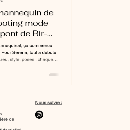
re
mannequin de
hooting mode
pont de Bir-
mannequinat, ça commence
 Pour Serena, tout a débuté
ieu, style, poses : chaque
er son potentiel. Découvrez
shooting au cœur de Paris.
Nous suivre :
s
ière de