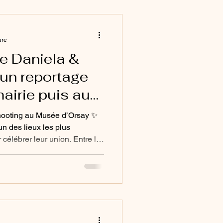
ure
de Daniela &
 un reportage
mairie puis au
y
shooting au Musée d’Orsay ✨
un des lieux les plus
célébrer leur union. Entre la
ières, les sculptures
horloge, chaque photo
 élégante et intemporelle. Un
otion, famille et patrimoine