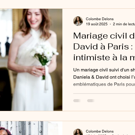
Colombe Delons
19 août 2025
2 min de lect
Mariage civil 
David à Paris :
intimiste à la 
musée d’Orsa
Un mariage civil suivi d'un 
Daniela & David ont choisi l’
emblématiques de Paris pour 
lumière majestueuse des verr
monumentales et l’iconique 
raconte une histoire d’amour
reportage unique qui mêle ém
artistique.
Colombe Delons