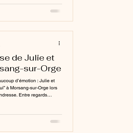
plicité, d’élégance et
miers instants à la
onneur dans un restaurant
 leur journée telle qu’elle a
henticité.
e
se de Julie et
rsang-sur-Orge
aucoup d’émotion : Julie et
oui” à Morsang-sur-Orge lors
endresse. Entre regards
nstants volés, le reportage
be Photographie capture
incère et spontané.