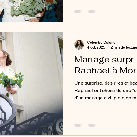
Paris, est une histoire de sim
d’émotions sincères. Des pre
cérémonie, jusqu’au vin d’h
parisien, ce reportage raconte
été vécue, avec naturel et aut
Colombe Delons
4 oct. 2025
2 min de lectur
Mariage surpri
Raphaël à Mo
Une surprise, des rires et be
Raphaël ont choisi de dire “
d’un mariage civil plein de t
complices, éclats de rire et i
immersif signé Studio Colom
toute la beauté d’un amour s