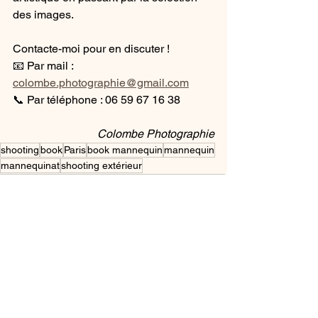
des images. 
Contacte-moi pour en discuter !
📧 Par mail : 
colombe.photographie@gmail.com
📞 Par téléphone : 06 59 67 16 38
Colombe Photographie
shooting
book
Paris
book mannequin
mannequin
mannequinat
shooting extérieur
shooting mannequin débutant
premier book photo
shooting urbain
Voir tout
Posts récents